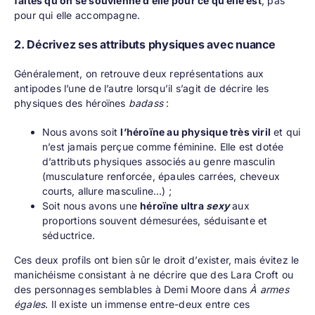
faites qu’on se souvienne d’elle pour ce qu’elle est
, pas
pour qui elle accompagne.
2. Décrivez ses attributs physiques avec nuance
Généralement, on retrouve deux représentations aux
antipodes l’une de l’autre lorsqu’il s’agit de décrire les
physiques des héroïnes
badass
:
Nous avons soit
l’héroïne au physique très viril
et qui
n’est jamais perçue comme féminine. Elle est dotée
d’attributs physiques associés au genre masculin
(musculature renforcée, épaules carrées, cheveux
courts, allure masculine…) ;
Soit nous avons une
héroïne ultra
sexy
aux
proportions souvent démesurées, séduisante et
séductrice.
Ces deux profils ont bien sûr le droit d’exister, mais évitez le
manichéisme consistant à ne décrire que des Lara Croft ou
des personnages semblables à Demi Moore dans
À armes
égales
. Il existe un immense entre-deux entre ces