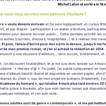
Michel Lafon et sortira le 18
z-vous nous raconter votre parcours d’auteure ?
urs » voulu devenir écrivain
et j’ai suivi logiquement un cursus litt
10), et par étapes : participation à un atelier d’écriture, participa
rmation pour devenir écrivain public... Cette dernière activité (e
les autres (courriers, discours, biographies...) et à réaliser des tr
.
Et puis, l’envie d’
écrire pour moi
a pris le dessus, jusqu’à me fa
but de mon premier roman, et j’en ai achevé la rédaction en 2014.
nuscrit à une douzaine d’éditeurs... sans succès, évidemment, et 
t, j’ai découvert l’autoédition, et je me suis donc lancée sur Ama
moderne :
« Histoire d’@ »
. Fin juillet, j’ai publié (uniquement en n
sera d’ailleurs bientôt illustré et disponible en version papier, afin d
mbarras du choix »
, issu de mon projet de scénario (finalement, il
élicatesse du homard »
, qui totalise 4 mois plus tard environ 20
hette
grâce à Bookelis, afin que mon dernier roman soit disponible e
quelques semaines, et j’en suis ravie.
omans adultes sont de genre « contemporain », et me permettent 