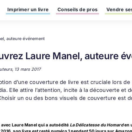
Imprimer un livre
Conseils de pros
Vendre ses
el, auteure événement
vrez Laure Manel, auteure é
auteurs, 13 mars 2017
ption d’une
couverture de livre
est cruciale lors de
ia. Elle attire l’attention, incite à la découverte 
 Choisir un ou des bons visuels de couverture est d
n avec Laure Manel qui a autoédité
La Délicatesse du Homard
en u
016, son livre est resté numéro 1 pendant 50 jours sur Amazon. 