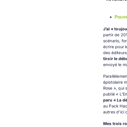
Pouve
J’ai « toujo
partir de 20
scénario, fo
écrire pour 
des éditeurs
tiroir le dé
envoyé le ma
Parallèlemen
épistolaire 
Rose »
, qui 
publié
« L’E
paru
« La d
au
Pack Hac
autres d’ici 
Mes trois r