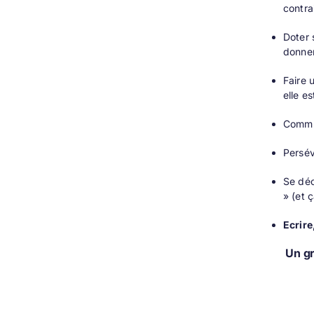
contrai
Doter 
donner
Faire 
elle es
Commu
Persév
Se déc
» (et ç
Ecrire
Un gr