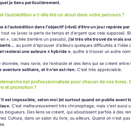
uel je tiens particulièrement.
i l’autoédition a-t-elle été un atout dans votre parcours ?
e à l’autoédition dans l’objectif (rêvé) d’être un jour repérée par
 tout va (avec la perte de temps et d’argent que cela suppose). Biza
rien », cachée derrière un pseudo),
j’ai très vite trouvé de vrais a
iberté...
au point d’éprouver d’ailleurs quelques difficultés à l’idée 
 et resterai une
auteure « hybride »
, quitte à trouver un autre no
té étonnée, mais ravie, de l’entraide et des liens qui se créent ent
 aventure solitaire, et il n’en est rien.
C’est très appréciable.
 démarche est professionnalisée pour chacun de vos livres. 
re et promotion ?
qu’il est impossible, selon moi (et surtout quand on publie avant
iaux.
C’est malheureusement très chronophage, mais c’est aussi u
es blogueurs. Des liens se créent, qui aboutissent parfois à des ren
ez Cultura, dans un salon du livre, ou ailleurs. Quand on n’est pas
se.