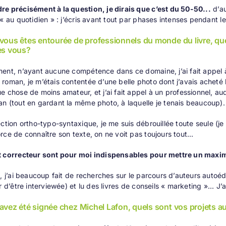
e précisément à la question, je dirais que c’est du 50-50...
d’au
 « au quotidien » : j’écris avant tout par phases intenses pendant 
vous êtes entourée de professionnels du monde du livre, que
ès vous?
ment, n’ayant aucune compétence dans ce domaine,
j’ai fait appe
roman, je m’étais contentée d’une belle photo dont j’avais acheté les
e chose de moins amateur, et j’ai fait appel à un professionnel, a
n (tout en gardant la même photo, à laquelle je tenais beaucoup).
ection
ortho-typo-syntaxique, je me suis débrouillée toute seule (je l
rce de connaître son texte, on ne voit pas toujours tout...
t correcteur sont pour moi indispensables pour mettre un maxi
e, j’ai beaucoup fait de recherches sur le parcours d’auteurs autoédi
r d’être interviewée) et lu des livres de conseils « marketing »... J
avez été signée chez Michel Lafon, quels sont vos projets au