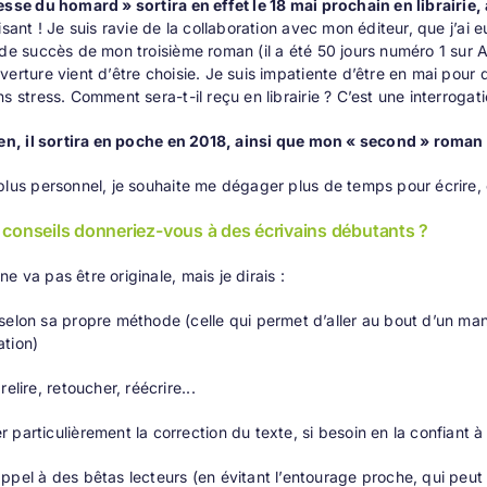
esse du homard » sortira en effet le 18 mai prochain en librairie
risant ! Je suis ravie de la collaboration avec mon éditeur, que j’ai
ide succès de mon troisième roman (il a été 50 jours numéro 1 sur 
verture vient d’être choisie. Je suis impatiente d’être en mai pou
ns stress. Comment sera-t-il reçu en librairie ? C’est une interrogat
ien, il sortira en poche en 2018, ainsi que mon « second » roman 
plus personnel, je souhaite me dégager plus de temps pour écrire, e
 conseils donneriez-vous à des écrivains débutants ?
e va pas être originale, mais je dirais :
 selon sa propre méthode (celle qui permet d’aller au bout d’un man
ation)
 relire, retoucher, réécrire...
r particulièrement la correction du texte, si besoin en la confiant à
appel à des bêtas lecteurs (en évitant l’entourage proche, qui peut 