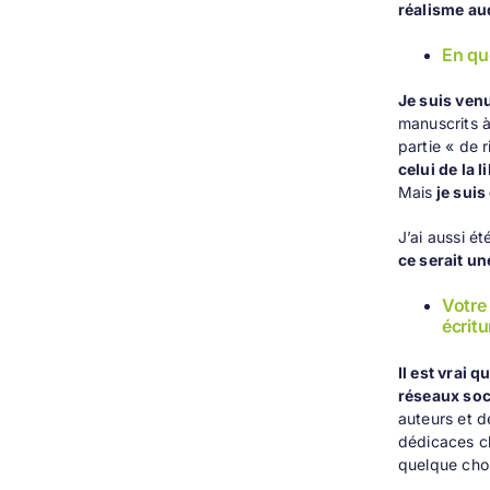
réalisme auq
En quo
Je suis venu
manuscrits à
partie « de 
celui de la l
Mais
je suis
J’ai aussi é
ce serait une
Votre
écritu
Il est vrai 
réseaux soc
auteurs et d
dédicaces
ch
quelque cho