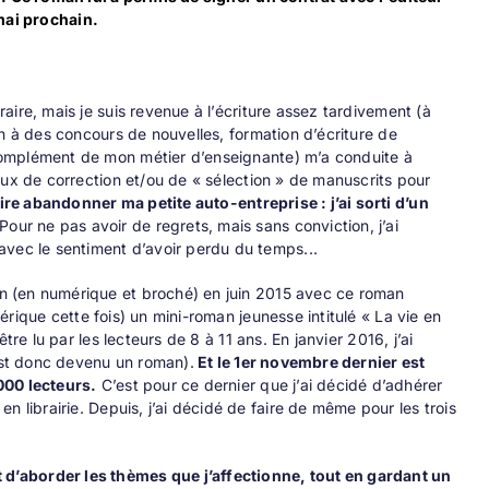
 mai prochain.
éraire, mais je suis revenue à l’écriture assez tardivement (à
tion à des concours de nouvelles, formation d’écriture de
n complément de mon métier d’enseignante) m’a conduite à
avaux de correction et/ou de « sélection » de manuscrits pour
ire abandonner ma petite auto-entreprise : j’ai sorti d’un
Pour ne pas avoir de regrets, mais sans conviction, j’ai
avec le sentiment d’avoir perdu du temps...
zon (en numérique et broché) en juin 2015 avec ce roman
umérique cette fois) un mini-roman jeunesse intitulé
« La vie en
’être lu par les lecteurs de 8 à 11 ans. En janvier 2016, j’ai
 est donc devenu un roman).
Et le 1
er
novembre dernier est
 000 lecteurs.
C’est pour ce dernier que j’ai décidé d’adhérer
n librairie. Depuis, j’ai décidé de faire de même pour les trois
d’aborder les thèmes que j’affectionne, tout en gardant un