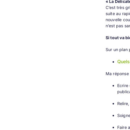
« La Délicat
C’est très g
suite au rap
nouvelle cou
n’est pas sa
Si tout va b
Sur un plan 
Quels
Ma réponse n
Ecrire
public
Relire,
Soigne
Faire 