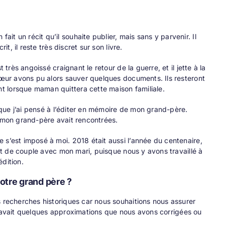
t un récit qu’il souhaite publier, mais sans y parvenir. Il
t, il reste très discret sur son livre.
très angoissé craignant le retour de la guerre, et il jette à la
 sœur avons pu alors sauver quelques documents. Ils resteront
t lorsque maman quittera cette maison familiale.
à que j’ai pensé à l’éditer en mémoire de mon grand-père.
e mon grand-père avait rencontrées.
 s’est imposé à moi. 2018 était aussi l’année du centenaire,
jet de couple avec mon mari, puisque nous y avons travaillé à
dition.
otre grand père ?
s recherches historiques car nous souhaitions nous assurer
Il y avait quelques approximations que nous avons corrigées ou