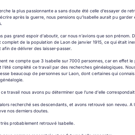
erche la plus passionnante a sans doute été celle d’essayer de retr
’écrire après la guerre, nous pensions qu’Isabelle aurait pu garder
.
s pas grand espoir d’aboutir, car nous n’avions que son prénom. Da
complet de la population de Laon de janvier 1915, ce qui était ine
afin de délivrer des laisser-passer.
nt ne compte que 3 Isabelle sur 7000 personnes, car en effet le 
 l’été complété ce travail par des recherches généalogiques. Nous
resse beaucoup de personnes sur Laon, dont certaines qui connaissa
 généalogie.
 ce travail nous avons pu déterminer que l’une d’elle correspondai
lors recherché ses descendants, et avons retrouvé son neveu. A l
lève nos derniers doutes.
très probablement retrouvé Isabelle.