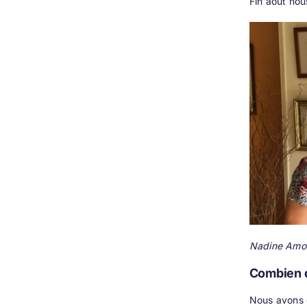
Fin aout nou
Nadine Amoro
Combien de
Nous avons c