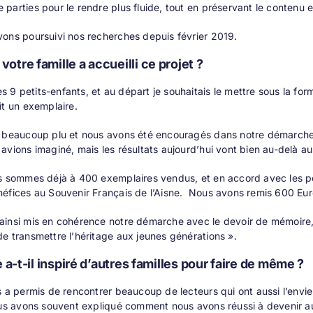
parties pour le rendre plus fluide, tout en préservant le contenu et
ons poursuivi nos recherches depuis février 2019.
tre famille a accueilli ce projet ?
9 petits-enfants, et au départ je souhaitais le mettre sous la for
it un exemplaire.
 beaucoup plu et nous avons été encouragés dans notre démarche. L
avions imaginé, mais les résultats aujourd’hui vont bien au-delà au
s sommes déjà à 400 exemplaires vendus, et en accord avec les pe
éfices au Souvenir Français de l’Aisne. Nous avons remis 600 Euros
insi mis en cohérence notre démarche avec le devoir de mémoire, 
e transmettre l’héritage aux jeunes générations ».
e a-t-il inspiré d’autres familles pour faire de même ?
s a permis de rencontrer beaucoup de lecteurs qui ont aussi l’envie d
ous avons souvent expliqué comment nous avons réussi à devenir au