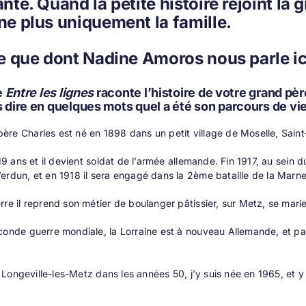
nte. Quand la petite histoire rejoint la
e plus uniquement la famille.
e que dont Nadine Amoros nous parle ic
e
Entre les lignes
raconte l’histoire de votre grand pè
 dire en quelques mots quel a été son parcours de vie
re Charles est né en 1898 dans un petit village de Moselle, Saint
a 19 ans et il devient soldat de l’armée allemande. Fin 1917, au sein
erdun, et en 1918 il sera engagé dans la 2ème bataille de la Marne, 
rre il reprend son métier de boulanger pâtissier, sur Metz, se mari
conde guerre mondiale, la Lorraine est à nouveau Allemande, et par 
e à Longeville-les-Metz dans les années 50, j’y suis née en 1965, et