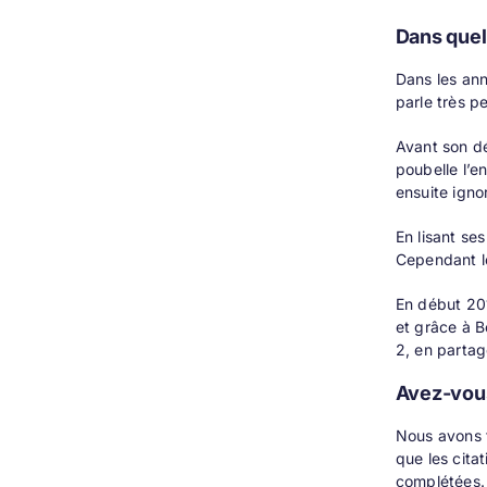
Dans quel
Dans les ann
parle très pe
Avant son déc
poubelle l’e
ensuite igno
En lisant se
Cependant le
En début 201
et grâce à B
2, en partag
Avez-vous
Nous avons f
que les cita
complétées.