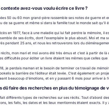
 contexte avez-vous voulu écrire ce livre ?
ées 50 ou 60 mon grand-père rassemble ses notes de guerre et en fai
u de sa guerre et même si dans la famille tout le monde sait qu’il écri
ès en 1977, face à une maladie qui lui fait perdre la mémoire, il est 
nsemble de ses écrits, dont l’exemplaire le plus abouti. Moi et ma
rés pendant 25 ans, et nous les retrouverons lors du déménagemen
s récits, mon mari et moi avons été très émus et c’est à partir de l
s difficultés pour éditer un livre étaient les mêmes que celles qu
8, je perdais maman et le besoin de terminer ce travail de mémoire
ookelis la barrière de l’éditeur était levée. C’est également un pro
eant beaucoup d’émotions, et en y passant 6 mois pour arriver à l’é
 dû faire des recherches en plus du témoignage de v
ait différents types de recherches sur ses récits. Tout d’abord de
tions, les faits, les dates et les lieux mentionnés étaient exacts. 