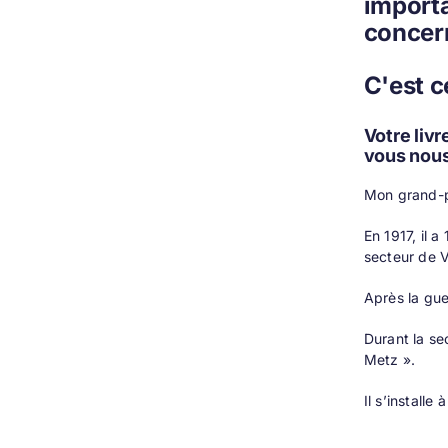
importa
concern
C'est c
Votre livr
vous nous
Mon grand-pè
En 1917, il 
secteur de V
Après la gue
Durant la se
Metz ».
Il s’install