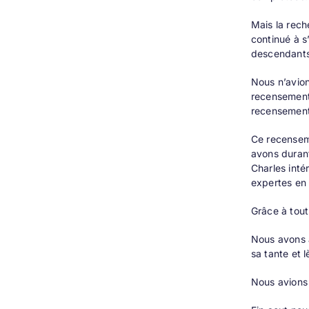
Mais la rech
continué à s
descendants
Nous n’avion
recensement 
recensement 
Ce recenseme
avons durant
Charles inté
expertes en
Grâce à tout
Nous avons a
sa tante et 
Nous avions 