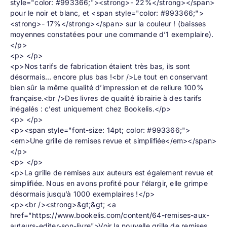
style="color: #993366;"><strong>- 22%</strong></span>
pour le noir et blanc, et <span style="color: #993366;">
<strong>- 17%</strong></span> sur la couleur ! (baisses
moyennes constatées pour une commande d’1 exemplaire).
</p>
<p> </p>
<p>Nos tarifs de fabrication étaient très bas, ils sont
désormais… encore plus bas !<br />Le tout en conservant
bien sûr la même qualité d’impression et de reliure 100%
française.<br />Des livres de qualité librairie à des tarifs
inégalés : c’est uniquement chez Bookelis.</p>
<p> </p>
<p><span style="font-size: 14pt; color: #993366;">
<em>Une grille de remises revue et simplifiée</em></span>
</p>
<p> </p>
<p>La grille de remises aux auteurs est également revue et
simplifiée. Nous en avons profité pour l’élargir, elle grimpe
désormais jusqu’à 1000 exemplaires !</p>
<p><br /><strong>&gt;&gt; <a
href="https://www.bookelis.com/content/64-remises-aux-
auteurs-editer-son-livre">Voir la nouvelle grille de remises