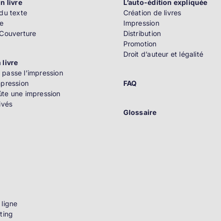
n livre
L’auto-édition expliquée
du texte
Création de livres
e
Impression
 Couverture
Distribution
Promotion
Droit d’auteur et légalité
 livre
passe l’impression
mpression
FAQ
te une impression
ivés
Glossaire
n
 ligne
ting