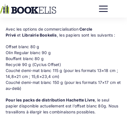
Passer
au
contenu
Avec les options de commercialisation
Cercle
Privé
et
Librairie Bookelis
, les papiers sont les suivants :
Offset blanc 80 g
Olin Regular blanc 90 g
Bouffant blanc 80 g
Recyclé 90 g (Cyclus Offset)
Couché demi-mat blanc 115 g (pour les formats 13×18 cm ;
14,8×21 cm ; 15,6×23,4 cm)
Couché demi-mat blanc 150 g (pour les formats 17×17 cm et
au-delà)
Pour les packs de distribution Hachette Livre
, le seul
papier disponible actuellement est l’offset blanc 80g. Nous
travaillons à élargir les combinaisons possibles.